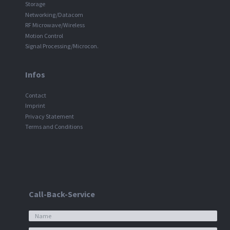
Storage
Networking/Datacom
RF Microwave/Wireless
Motion Control
Signal Processing/Microcon.
Infos
Contact
Imprint
Privacy Statement
Terms and Conditions
Call-Back-Service