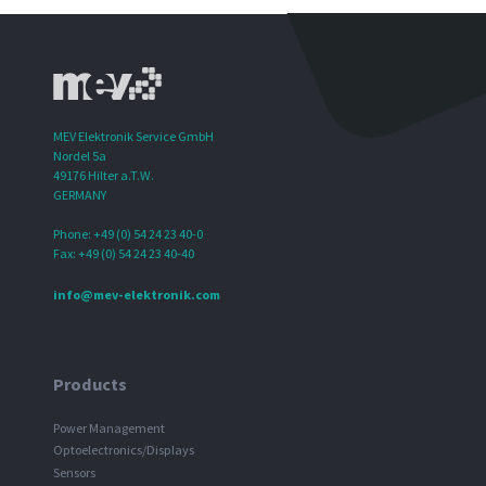
MEV Elektronik Service GmbH
Nordel 5a
49176 Hilter a.T.W.
GERMANY
Phone: +49 (0) 54 24 23 40-0
Fax: +49 (0) 54 24 23 40-40
info@mev-elektronik.com
Products
Power Management
Optoelectronics/Displays
Sensors