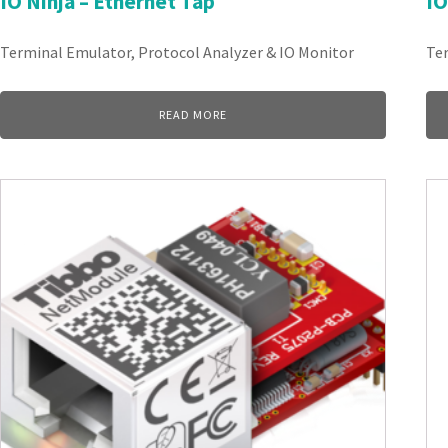
IO Ninja – Ethernet Tap
IO
Terminal Emulator, Protocol Analyzer & IO Monitor
Ter
READ MORE