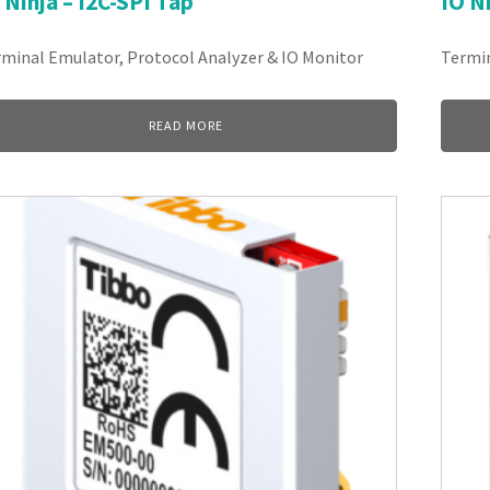
 Ninja – I2C-SPI Tap
IO Ni
minal Emulator, Protocol Analyzer & IO Monitor
Termin
READ MORE