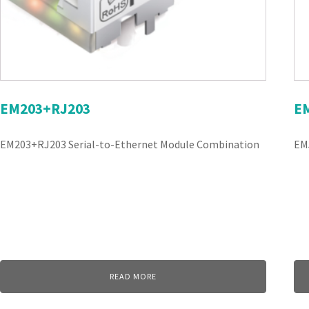
EM203+RJ203
E
EM203+RJ203 Serial-to-Ethernet Module Combination
EM
READ MORE