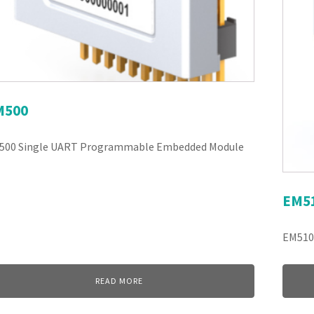
M500
500 Single UART Programmable Embedded Module
EM5
EM510
READ MORE