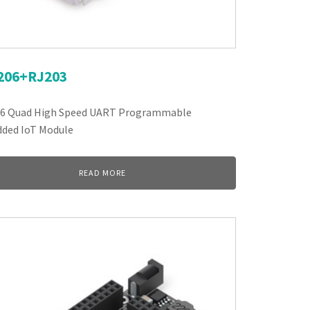
206+RJ203
6 Quad High Speed UART Programmable
ded IoT Module
READ MORE