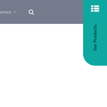
ontact
Our Products