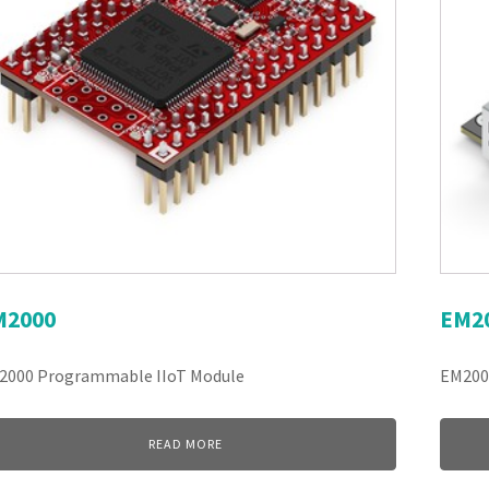
M2000
EM2
2000 Programmable IIoT Module
EM200
READ MORE