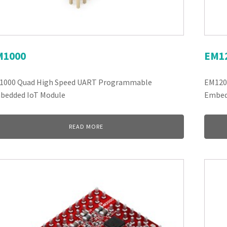
M1000
EM1
1000 Quad High Speed UART Programmable
EM120
bedded IoT Module
Embed
READ MORE