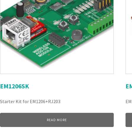
EM1206SK
E
Starter Kit for EM1206+RJ203
EM
READ MORE