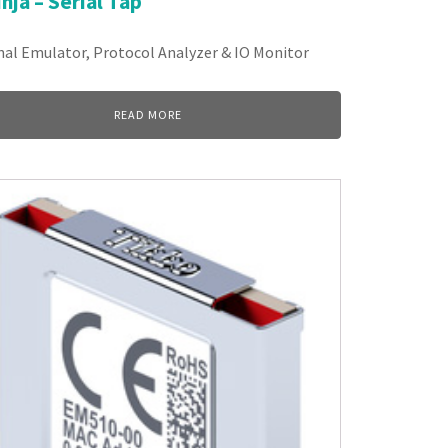
nja – Serial Tap
al Emulator, Protocol Analyzer & IO Monitor
READ MORE