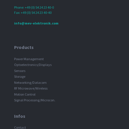
Phone: +49 (0) 54 24 23 40-0
Fax: +49 (0) 54 24 23 40-40
info@mev-elektronik.com
Products
Power Management
Optoelectronics/Displays
Sensors
Storage
Networking/Datacom
RF Microwave/Wireless
Motion Control
Signal Processing/Microcon.
Infos
Contact