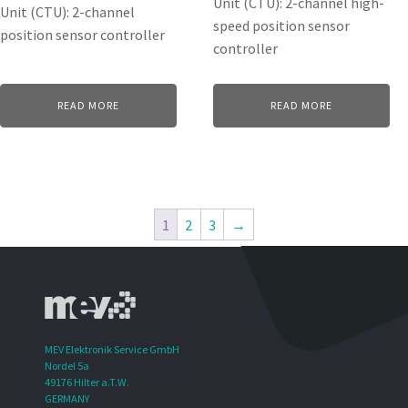
Unit (CTU): 2-channel high-
Unit (CTU): 2-channel
speed position sensor
position sensor controller
controller
READ MORE
READ MORE
1
2
3
→
MEV Elektronik Service GmbH
Nordel 5a
49176 Hilter a.T.W.
GERMANY