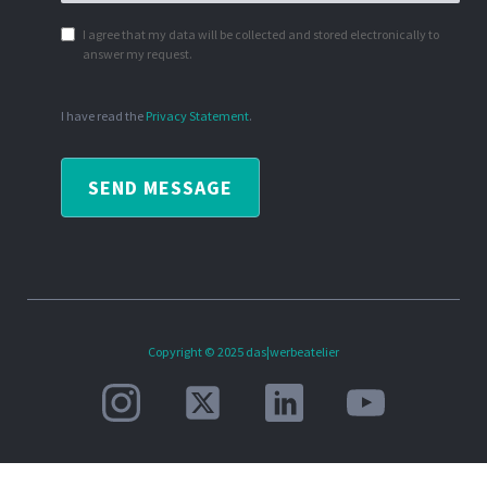
I agree that my data will be collected and stored electronically to
answer my request.
I have read the
Privacy Statement
.
SEND MESSAGE
Copyright © 2025 das|werbeatelier